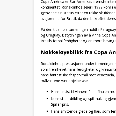
Copa América er Sør-Amerikas fremste intern
kontinentet. Ronaldinhos seier i 1999 kom i 
gjenvinne sin status etter en rekke skuffende 
avgjørende for Brasil, da den bekreftet dere
På den tiden ble turneringen holdt i Paragu
og Uruguay. Betydningen av å vinne Copa Amé
Brasils fotballferdigheter og en moralheving f
Nøkkeløyeblikk fra Copa A
Ronaldinhos prestasjoner under turneringen 
som fremhevet hans ferdigheter og kreativit
hans fantastiske frisparkmål mot Venezuela, 
målvaktene være hjelpeløse.
Hans assist til vinnermålet i finalen 
Konsistent dribling og spillmaking gj
Spiller-pris.
Hans smittende glede og flair, som fen