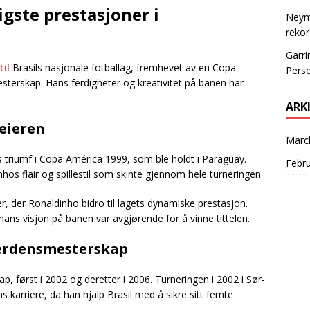
gste prestasjoner i
Neyma
rekor
Garri
til
Brasils nasjonale fotballag, fremhevet av en Copa
Perso
esterskap. Hans ferdigheter og kreativitet på banen har
ARK
eieren
Marc
ls triumf i Copa América 1999, som ble holdt i Paraguay.
Febr
hos flair og spillestil som skinte gjennom hele turneringen.
er, der Ronaldinho bidro til lagets dynamiske prestasjon.
ans visjon på banen var avgjørende for å vinne tittelen.
 verdensmesterskap
, først i 2002 og deretter i 2006. Turneringen i 2002 i Sør-
 karriere, da han hjalp Brasil med å sikre sitt femte