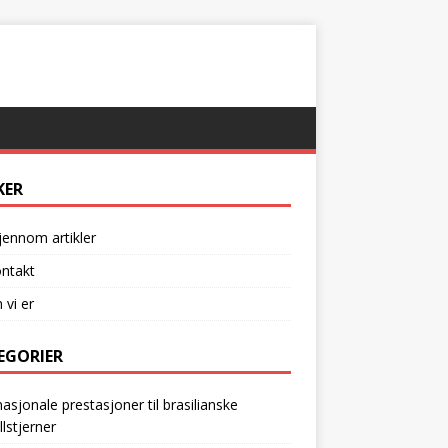
KER
jennom artikler
ntakt
vi er
EGORIER
nasjonale prestasjoner til brasilianske
llstjerner