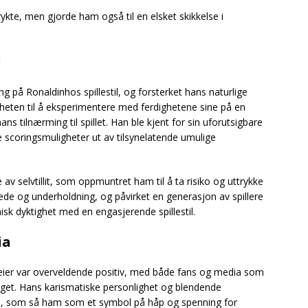
ykte, men gjorde ham også til en elsket skikkelse i
l
 på Ronaldinhos spillestil, og forsterket hans naturlige
igheten til å eksperimentere med ferdighetene sine på en
hans tilnærming til spillet. Han ble kjent for sin uforutsigbare
ape scoringsmuligheter ut av tilsynelatende umulige
v selvtillit, som oppmuntret ham til å ta risiko og uttrykke
de og underholdning, og påvirket en generasjon av spillere
sk dyktighet med en engasjerende spillestil.
ia
ier var overveldende positiv, med både fans og media som
aget. Hans karismatiske personlighet og blendende
ne, som så ham som et symbol på håp og spenning for