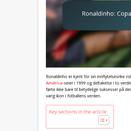
Ronaldinho er kjent for sin innflytelsesrike r
América
-seier i 1999 og deltakelse i to ver
førte ikke bare til betydelige suksesser på
varig ikon i fotballens verden.
Key sections in the article: