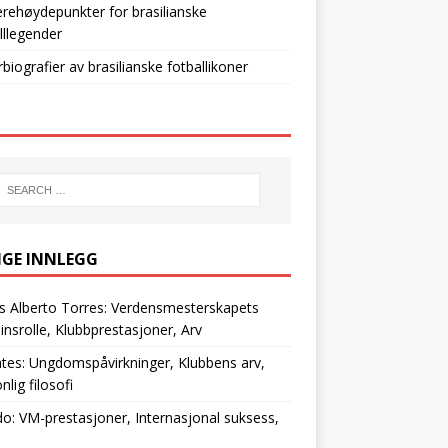
erehøydepunkter for brasilianske
lllegender
erbiografier av brasilianske fotballikoner
IGE INNLEGG
s Alberto Torres: Verdensmesterskapets
insrolle, Klubbprestasjoner, Arv
tes: Ungdomspåvirkninger, Klubbens arv,
nlig filosofi
do: VM-prestasjoner, Internasjonal suksess,