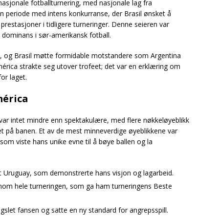
asjonale fotballturnering, med nasjonale lag fra
en periode med intens konkurranse, der Brasil ønsket å
prestasjoner i tidligere turneringer. Denne seieren var
s dominans i sør-amerikansk fotball.
ay, og Brasil møtte formidable motstandere som Argentina
rica strakte seg utover trofeet; det var en erklæring om
or laget.
mérica
var intet mindre enn spektakulære, med flere nøkkeløyeblikk
et på banen. Et av de mest minneverdige øyeblikkene var
som viste hans unike evne til å bøye ballen og la
mot Uruguay, som demonstrerte hans visjon og lagarbeid.
ennom hele turneringen, som ga ham turneringens Beste
gslet fansen og satte en ny standard for angrepsspill.