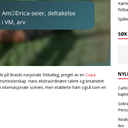
Karri
fotba
Spill
SØK
NYL
olle på Brasils nasjonale fotballag, preget av en
Copa
densmesterskap. Hans ekstraordinære talent og kreativitet
 den internasjonale scenen, men etablerte ham også som en
Carlo
kapte
Sokra
Perso
Rival
Arv