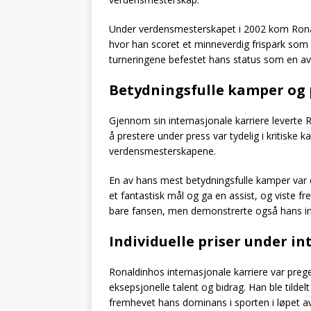
Under verdensmesterskapet i 2002 kom Ronal
hvor han scoret et minneverdig frispark som b
turneringene befestet hans status som en av 
Betydningsfulle kamper og 
Gjennom sin internasjonale karriere leverte
å prestere under press var tydelig i kritiske
verdensmesterskapene.
En av hans mest betydningsfulle kamper var
et fantastisk mål og ga en assist, og viste fre
bare fansen, men demonstrerte også hans innf
Individuelle priser under in
Ronaldinhos internasjonale karriere var prege
eksepsjonelle talent og bidrag. Han ble tilde
fremhevet hans dominans i sporten i løpet av