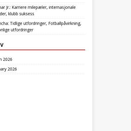
r Jr.: Karriere milepæler, internasjonale
der, klubb suksess
ncha: Tidlige utfordringer, Fotballpåvirkning,
nlige utfordringer
IV
h 2026
uary 2026