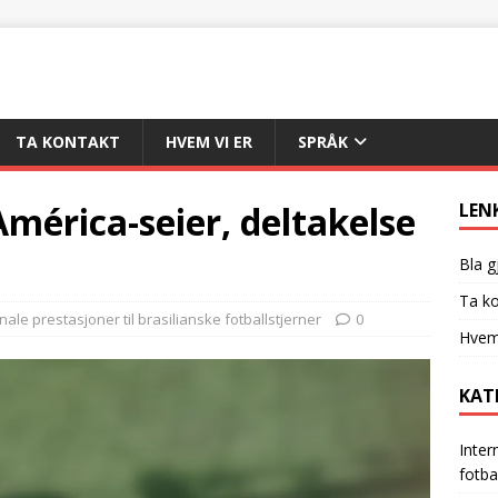
TA KONTAKT
HVEM VI ER
SPRÅK
mérica-seier, deltakelse
LEN
Bla g
Ta ko
nale prestasjoner til brasilianske fotballstjerner
0
Hvem 
KAT
Inter
fotba