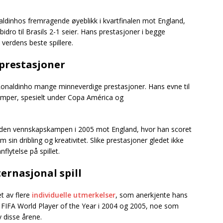
dinhos fremragende øyeblikk i kvartfinalen mot England,
idro til Brasils 2-1 seier. Hans prestasjoner i begge
verdens beste spillere.
prestasjoner
 Ronaldinho mange minneverdige prestasjoner. Hans evne til
 kamper, spesielt under Copa América og
 den vennskapskampen i 2005 mot England, hvor han scoret
m sin dribling og kreativitet. Slike prestasjoner gledet ikke
lytelse på spillet.
ternasjonal spill
t av flere
individuelle utmerkelser
, som anerkjente hans
lt FIFA World Player of the Year i 2004 og 2005, noe som
 disse årene.