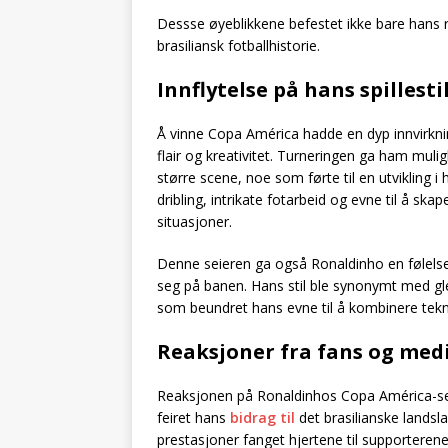
Dessse øyeblikkene befestet ikke bare hans r
brasiliansk fotballhistorie.
Innflytelse på hans spillesti
Å vinne Copa América hadde en dyp innvirkning
flair og kreativitet. Turneringen ga ham mul
større scene, noe som førte til en utvikling i 
dribling, intrikate fotarbeid og evne til å sk
situasjoner.
Denne seieren ga også Ronaldinho en følelse a
seg på banen. Hans stil ble synonymt med gle
som beundret hans evne til å kombinere tekni
Reaksjoner fra fans og med
Reaksjonen på Ronaldinhos Copa América-se
feiret hans
bidrag til
det brasilianske landsl
prestasjoner fanget hjertene til supportere