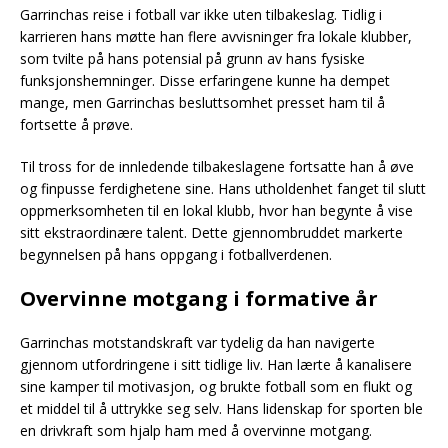
Garrinchas reise i fotball var ikke uten tilbakeslag. Tidlig i
karrieren hans møtte han flere avvisninger fra lokale klubber,
som tvilte på hans potensial på grunn av hans fysiske
funksjonshemninger. Disse erfaringene kunne ha dempet
mange, men Garrinchas besluttsomhet presset ham til å
fortsette å prøve.
Til tross for de innledende tilbakeslagene fortsatte han å øve
og finpusse ferdighetene sine. Hans utholdenhet fanget til slutt
oppmerksomheten til en lokal klubb, hvor han begynte å vise
sitt ekstraordinære talent. Dette gjennombruddet markerte
begynnelsen på hans oppgang i fotballverdenen.
Overvinne motgang i formative år
Garrinchas motstandskraft var tydelig da han navigerte
gjennom utfordringene i sitt tidlige liv. Han lærte å kanalisere
sine kamper til motivasjon, og brukte fotball som en flukt og
et middel til å uttrykke seg selv. Hans lidenskap for sporten ble
en drivkraft som hjalp ham med å overvinne motgang.