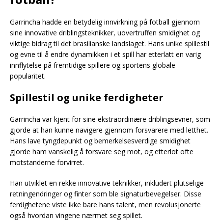
Garrincha hadde en betydelig innvirkning på fotball gjennom
sine innovative driblingsteknikker, uovertruffen smidighet og
viktige bidrag til det brasilianske landslaget. Hans unike spillestil
og evne til å endre dynamikken i et spill har etterlatt en varig
innflytelse på fremtidige spillere og sportens globale
popularitet.
Spillestil og unike ferdigheter
Garrincha var kjent for sine ekstraordinære driblingsevner, som
gjorde at han kunne navigere gjennom forsvarere med letthet.
Hans lave tyngdepunkt og bemerkelsesverdige smidighet
gjorde ham vanskelig å forsvare seg mot, og etterlot ofte
motstanderne forvirret.
Han utviklet en rekke innovative teknikker, inkludert plutselige
retningendringer og finter som ble signaturbevegelser. Disse
ferdighetene viste ikke bare hans talent, men revolusjonerte
også hvordan vingene nærmet seg spillet.