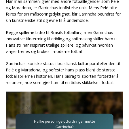
Når man sammenligner med andre fotballlegender som Pelé
og Maradona, er Garrinchas innflytelse unik. Mens Pelé ofte
feires for sin målscoringsdyktighet, blir Garrincha beundret for
sin kunstneriske stil og evne til å underholde.
Begge spillerne bidro til Brasils fotballarv, men Garrinchas
innovative tilnærming til dribling og spillmaking skiller ham ut.
Hans stil har inspirert utallige spillere, og påvirket hvordan
vinger trenes og brukes i moderne fotball.
Garrinchas ikoniske status i brasiliansk kultur paralleller den til
Pelé og Maradona, og befester hans plass blant de største
fotballspillerne i historien. Hans bidrag til sporten fortsetter å
resonere, noe som gjør ham til en tidløs skikkelse i fotball.