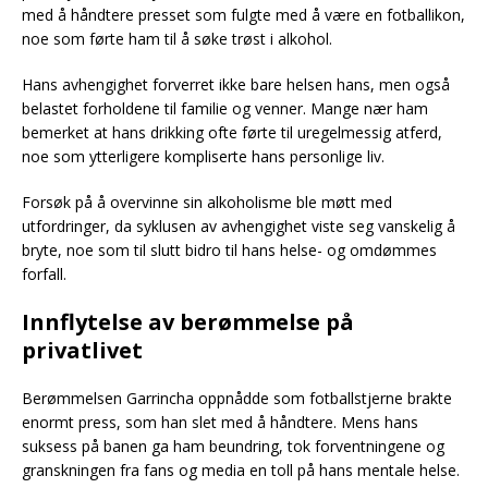
med å håndtere presset som fulgte med å være en fotballikon,
noe som førte ham til å søke trøst i alkohol.
Hans avhengighet forverret ikke bare helsen hans, men også
belastet forholdene til familie og venner. Mange nær ham
bemerket at hans drikking ofte førte til uregelmessig atferd,
noe som ytterligere kompliserte hans personlige liv.
Forsøk på å overvinne sin alkoholisme ble møtt med
utfordringer, da syklusen av avhengighet viste seg vanskelig å
bryte, noe som til slutt bidro til hans helse- og omdømmes
forfall.
Innflytelse av berømmelse på
privatlivet
Berømmelsen Garrincha oppnådde som fotballstjerne brakte
enormt press, som han slet med å håndtere. Mens hans
suksess på banen ga ham beundring, tok forventningene og
granskningen fra fans og media en toll på hans mentale helse.