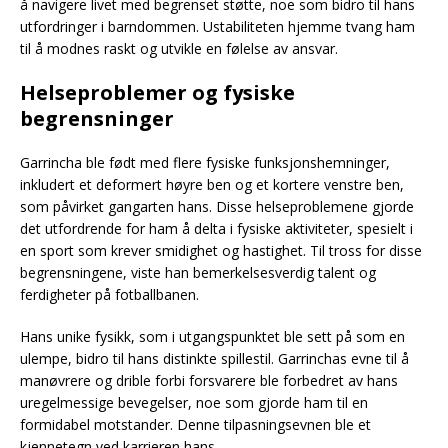
å navigere livet med begrenset støtte, noe som bidro til hans
utfordringer i barndommen. Ustabiliteten hjemme tvang ham
til å modnes raskt og utvikle en følelse av ansvar.
Helseproblemer og fysiske
begrensninger
Garrincha ble født med flere fysiske funksjonshemninger,
inkludert et deformert høyre ben og et kortere venstre ben,
som påvirket gangarten hans. Disse helseproblemene gjorde
det utfordrende for ham å delta i fysiske aktiviteter, spesielt i
en sport som krever smidighet og hastighet. Til tross for disse
begrensningene, viste han bemerkelsesverdig talent og
ferdigheter på fotballbanen.
Hans unike fysikk, som i utgangspunktet ble sett på som en
ulempe, bidro til hans distinkte spillestil. Garrinchas evne til å
manøvrere og drible forbi forsvarere ble forbedret av hans
uregelmessige bevegelser, noe som gjorde ham til en
formidabel motstander. Denne tilpasningsevnen ble et
kjennetegn ved karrieren hans.