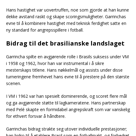
Hans hastighet var uovertruffen, noe som gjorde at han kunne
dekke avstand raskt og skape scoringsmuligheter. Garrinchas
evne til å kombinere hastighet med teknisk ferdighet satte en
ny standard for angrepsspillere i fotball.
Bidrag til det brasilianske landslaget
Garrincha spilte en avgjørende rolle i Brasils suksess under VM
i 1958 og 1962, hvor han var instrumental i å sikre
mesterskaps titlene. Hans nøkkelmål og assists under disse
turneringene fremhevet hans evne til å prestere på den største
scenen.
I VM i 1962 var han spesielt dominerende, og scoret flere mål
og ga avgjørende støtte til lagkameratene. Hans partnerskap
med Pelé skapte en formidabel angrepskraft som var vanskelig
for ethvert forsvar å håndtere.
Garrinchas bidrag strakte seg utover individuelle prestasjoner;
han bidro til å etablere Brasil som en fotballmakt, og forbedret