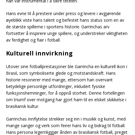
han var instrumental i å sikre tittelen.
Hans evne til å prestere under press og levere i avgjørende
øyeblikk viste hans talent og befestet hans status som en av
de største spillerne i sportens historie. Garrinchas arv
fortsetter å inspirere unge spillere, og understreker viktigheten
av ferdighet og flair i fotball.
Kulturell innvirkning
Utover sine fotballprestasjoner ble Garrincha en kulturell ikon i
Brasil, som symboliserte glede og motstandskraft. Hans
historie resonerer med mange, ettersom han overvant
betydelige personlige utfordringer, inkludert fysiske
funksjonshemninger, for å oppnå storhet. Denne fortellingen
om triumf over motgang har gjort ham til en elsket skikkelse i
brasiliansk kultur.
Garrinchas innflytelse strekker seg inn i musikk og kunst, med
mange sanger og verk som feirer hans liv og bidrag til fotball.
Hans persona legemliggjør ånden av brasiliansk fotball, preget