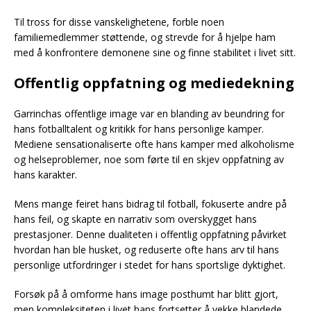
Til tross for disse vanskelighetene, forble noen
familiemedlemmer støttende, og strevde for å hjelpe ham
med å konfrontere demonene sine og finne stabilitet i livet sitt.
Offentlig oppfatning og mediedekning
Garrinchas offentlige image var en blanding av beundring for
hans fotballtalent og kritikk for hans personlige kamper.
Mediene sensationaliserte ofte hans kamper med alkoholisme
og helseproblemer, noe som førte til en skjev oppfatning av
hans karakter.
Mens mange feiret hans bidrag til fotball, fokuserte andre på
hans feil, og skapte en narrativ som overskygget hans
prestasjoner. Denne dualiteten i offentlig oppfatning påvirket
hvordan han ble husket, og reduserte ofte hans arv til hans
personlige utfordringer i stedet for hans sportslige dyktighet.
Forsøk på å omforme hans image posthumt har blitt gjort,
men kompleksiteten i livet hans fortsetter å vekke blandede