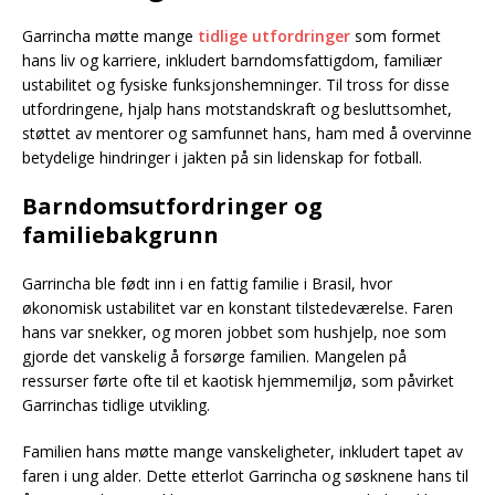
Garrincha møtte mange
tidlige utfordringer
som formet
hans liv og karriere, inkludert barndomsfattigdom, familiær
ustabilitet og fysiske funksjonshemninger. Til tross for disse
utfordringene, hjalp hans motstandskraft og besluttsomhet,
støttet av mentorer og samfunnet hans, ham med å overvinne
betydelige hindringer i jakten på sin lidenskap for fotball.
Barndomsutfordringer og
familiebakgrunn
Garrincha ble født inn i en fattig familie i Brasil, hvor
økonomisk ustabilitet var en konstant tilstedeværelse. Faren
hans var snekker, og moren jobbet som hushjelp, noe som
gjorde det vanskelig å forsørge familien. Mangelen på
ressurser førte ofte til et kaotisk hjemmemiljø, som påvirket
Garrinchas tidlige utvikling.
Familien hans møtte mange vanskeligheter, inkludert tapet av
faren i ung alder. Dette etterlot Garrincha og søsknene hans til