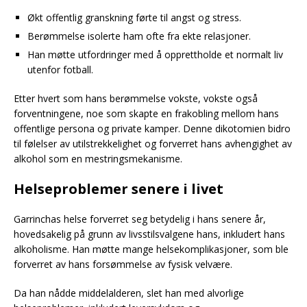
Økt offentlig granskning førte til angst og stress.
Berømmelse isolerte ham ofte fra ekte relasjoner.
Han møtte utfordringer med å opprettholde et normalt liv
utenfor fotball.
Etter hvert som hans berømmelse vokste, vokste også
forventningene, noe som skapte en frakobling mellom hans
offentlige persona og private kamper. Denne dikotomien bidro
til følelser av utilstrekkelighet og forverret hans avhengighet av
alkohol som en mestringsmekanisme.
Helseproblemer senere i livet
Garrinchas helse forverret seg betydelig i hans senere år,
hovedsakelig på grunn av livsstilsvalgene hans, inkludert hans
alkoholisme. Han møtte mange helsekomplikasjoner, som ble
forverret av hans forsømmelse av fysisk velvære.
Da han nådde middelalderen, slet han med alvorlige