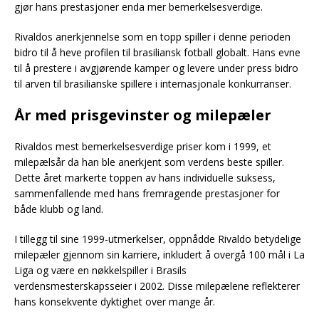
gjør hans prestasjoner enda mer bemerkelsesverdige.
Rivaldos anerkjennelse som en topp spiller i denne perioden
bidro til å heve profilen til brasiliansk fotball globalt. Hans evne
til å prestere i avgjørende kamper og levere under press bidro
til arven til brasilianske spillere i internasjonale konkurranser.
År med prisgevinster og milepæler
Rivaldos mest bemerkelsesverdige priser kom i 1999, et
milepælsår da han ble anerkjent som verdens beste spiller.
Dette året markerte toppen av hans individuelle suksess,
sammenfallende med hans fremragende prestasjoner for
både klubb og land.
I tillegg til sine 1999-utmerkelser, oppnådde Rivaldo betydelige
milepæler gjennom sin karriere, inkludert å overgå 100 mål i La
Liga og være en nøkkelspiller i Brasils
verdensmesterskapsseier i 2002. Disse milepælene reflekterer
hans konsekvente dyktighet over mange år.