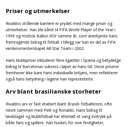
Priser og utmerkelser
Rivaldos strålende karriere er prydet med mange priser og
utmerkelser. Han ble kåret til FIFA World Player of the Year i
1999 og mottok Ballon d’Or samme år, som anerkjente hans
fremragende bidrag til fotball. I tillegg var han en del av FIFA
verdensmesterskapet All-Star Team i 2002.
Hans klubbpriser inkluderer flere ligatitler i Spania og betydelige
bidrag til Barcelonas suksess i løpet av hans tid. Disse prisene
fremhever ikke bare hans individuelle briljans, men reflekterer
også hans betydning i lagene han representerte.
Arv blant brasilianske storheter
Rivaldos arv er fast etablert blant Brasils fotballstore, ofte
nevnt sammen med Pelé og Ronaldo. Hans bidrag til
landslaget og klubbfotball har etterlatt et varig inntrykk på
både fans og spillere. Han huskes for sine ferdigheter,