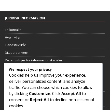
JURIDISK INFORMASJON
Ta kontakt
Hvem vi er
Tjenestevilkår
Ditt personvern
Retningslinjer for informasjonskapsler
We respect your privacy
NYLIGE INNLEGG
Cookies help us improve your experience,
deliver personalized content, and analyze
Carlos Alberto Torres: Verdensmesterskapets kapteinsrolle,
traffic. You can choose which cookies to allow
Klubbprestasjoner, Arv
by clicking
Customize
. Click
Accept All
to
Sokrates: Ungdomspåvirkninger, Klubbens arv, Personlig filosofi
consent or
Reject All
to decline non-essential
Rivaldo: VM-prestasjoner, Internasjonal suksess, Arv
cookies.