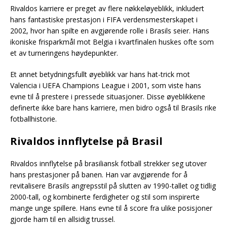
Rivaldos karriere er preget av flere nøkkeløyeblikk, inkludert
hans fantastiske prestasjon i FIFA verdensmesterskapet i
2002, hvor han spilte en avgjørende rolle i Brasils seier. Hans
ikoniske frisparkmål mot Belgia i kvartfinalen huskes ofte som
et av turneringens høydepunkter.
Et annet betydningsfullt øyeblikk var hans hat-trick mot
Valencia i UEFA Champions League i 2001, som viste hans
evne til å prestere i pressede situasjoner. Disse øyeblikkene
definerte ikke bare hans karriere, men bidro også til Brasils rike
fotballhistorie.
Rivaldos innflytelse på Brasil
Rivaldos innflytelse på brasiliansk fotball strekker seg utover
hans prestasjoner på banen. Han var avgjørende for å
revitalisere Brasils angrepsstil på slutten av 1990-tallet og tidlig
2000-tall, og kombinerte ferdigheter og stil som inspirerte
mange unge spillere. Hans evne til å score fra ulike posisjoner
gjorde ham til en allsidig trussel.