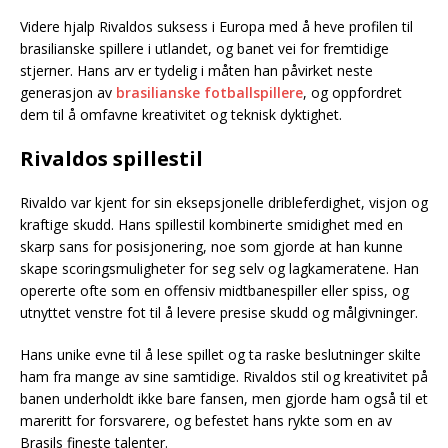
Videre hjalp Rivaldos suksess i Europa med å heve profilen til
brasilianske spillere i utlandet, og banet vei for fremtidige
stjerner. Hans arv er tydelig i måten han påvirket neste
generasjon av
brasilianske fotballspillere
, og oppfordret
dem til å omfavne kreativitet og teknisk dyktighet.
Rivaldos spillestil
Rivaldo var kjent for sin eksepsjonelle dribleferdighet, visjon og
kraftige skudd. Hans spillestil kombinerte smidighet med en
skarp sans for posisjonering, noe som gjorde at han kunne
skape scoringsmuligheter for seg selv og lagkameratene. Han
opererte ofte som en offensiv midtbanespiller eller spiss, og
utnyttet venstre fot til å levere presise skudd og målgivninger.
Hans unike evne til å lese spillet og ta raske beslutninger skilte
ham fra mange av sine samtidige. Rivaldos stil og kreativitet på
banen underholdt ikke bare fansen, men gjorde ham også til et
mareritt for forsvarere, og befestet hans rykte som en av
Brasils fineste talenter.