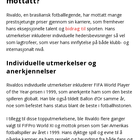
mottatt?
Rivaldo, en brasiliansk fotballlegende, har mottatt mange
prestisjetunge priser gjennom sin karriere, som fremhever
hans eksepsjonelle talent og
bidrag til
sporten. Hans
utmerkelser inkluderer individuelle hedersbevisninger så vel
som lagtrofeer, som viser hans innflytelse på både klubb- og
internasjonalt nivå.
Individuelle utmerkelser og
anerkjennelser
Rivaldos individuelle utmerkelser inkluderer FIFA World Player
of the Year-prisen i 1999, som anerkjente ham som den beste
spilleren globalt. Han ble også tildelt Ballon d’Or samme år,
noe som befestet hans status blant de beste i fotballhistorien.
I tillegg til disse topputmerkelsene, ble Rivaldo flere ganger
valgt til FIFPro World XI og mottok prisen som Sør-Amerikas
fotballspiller av året i 1999. Hans dyktige spill og evne til å
påvirke kamper ga ham respekt og beundring fra både fans og